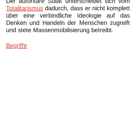
Der autoritäre Staat unterscheidet sich vom
Totalitarismus
dadurch, dass er nicht komplett
über eine verbindliche Ideologie auf das
Denken und Handeln der Menschen zugreift
und stete Massenmobilisierung betreibt.
Begriffe
©Urheberrecht. Alle Rechte vorbehalten. Druck und Nutzung der
inhaltlich unveränderten Dateien für nicht kommerzielle
Bildungszwecke z.B. in Schulen erlaubt.