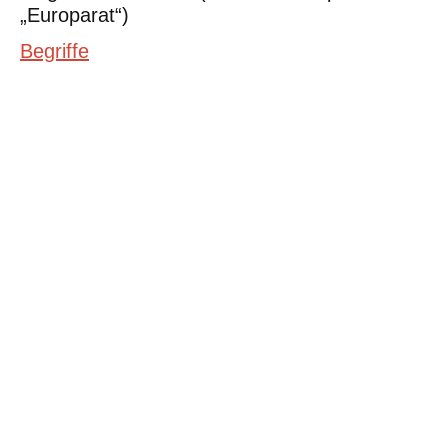
„Europarat“)
Begriffe
©Urheberrecht. Alle Rechte vorbehalten. Druck und Nutzung der
inhaltlich unveränderten Dateien für nicht kommerzielle
Bildungszwecke z.B. in Schulen erlaubt.