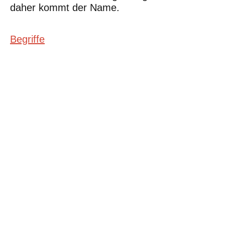
daher kommt der Name.
Begriffe
©Urheberrecht. Alle Rechte vorbehalten. Druck und Nutzung der
inhaltlich unveränderten Dateien für nicht kommerzielle
Bildungszwecke z.B. in Schulen erlaubt.