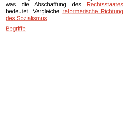
was die Abschaffung des
Rechtsstaates
bedeutet. Vergleiche
reformerische Richtung
des Sozialismus
Begriffe
©Urheberrecht. Alle Rechte vorbehalten. Druck und Nutzung der
inhaltlich unveränderten Dateien für nicht kommerzielle
Bildungszwecke z.B. in Schulen erlaubt.