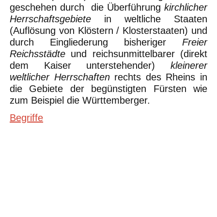
geschehen durch die Überführung
kirchlicher
Herrschaftsgebiete
in weltliche Staaten
(Auflösung von Klöstern / Klosterstaaten) und
durch Eingliederung bisheriger
Freier
Reichsstädte
und reichsunmittelbarer (direkt
dem Kaiser unterstehender)
kleinerer
weltlicher Herrschaften
rechts des Rheins in
die Gebiete der begünstigten Fürsten wie
zum Beispiel die Württemberger.
Begriffe
©Urheberrecht. Alle Rechte vorbehalten. Druck und Nutzung der
inhaltlich unveränderten Dateien für nicht kommerzielle
Bildungszwecke z.B. in Schulen erlaubt.