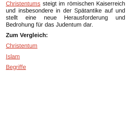
Christentums
steigt im römischen Kaiserreich
und insbesondere in der Spätantike auf und
stellt eine neue Herausforderung und
Bedrohung für das Judentum dar.
Zum Vergleich:
Christentum
Islam
Begriffe
©Urheberrecht. Alle Rechte vorbehalten. Druck und Nutzung der
inhaltlich unveränderten Dateien für nicht kommerzielle
Bildungszwecke z.B. in Schulen erlaubt.