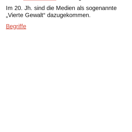
Im 20. Jh. sind die Medien als sogenannte
„Vierte Gewalt“ dazugekommen.
Begriffe
©Urheberrecht. Alle Rechte vorbehalten. Druck und Nutzung der
inhaltlich unveränderten Dateien für nicht kommerzielle
Bildungszwecke z.B. in Schulen erlaubt.