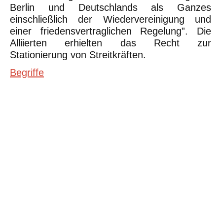
Berlin und Deutschlands als Ganzes
einschließlich der Wiedervereinigung und
einer friedensvertraglichen Regelung”. Die
Alliierten erhielten das Recht zur
Stationierung von Streitkräften.
Begriffe
©Urheberrecht. Alle Rechte vorbehalten. Druck und Nutzung der
inhaltlich unveränderten Dateien für nicht kommerzielle
Bildungszwecke z.B. in Schulen erlaubt.