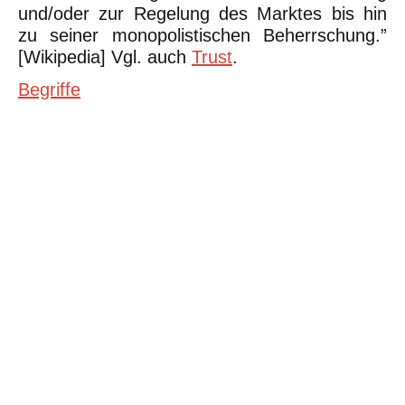
und/oder zur Regelung des Marktes bis hin
zu seiner monopolistischen Beherrschung.”
[Wikipedia] Vgl. auch
Trust
.
Begriffe
©Urheberrecht. Alle Rechte vorbehalten. Druck und Nutzung der
inhaltlich unveränderten Dateien für nicht kommerzielle
Bildungszwecke z.B. in Schulen erlaubt.