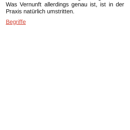
Was Vernunft allerdings genau ist, ist in der
Praxis natürlich umstritten.
Begriffe
©Urheberrecht. Alle Rechte vorbehalten. Druck und Nutzung der
inhaltlich unveränderten Dateien für nicht kommerzielle
Bildungszwecke z.B. in Schulen erlaubt.