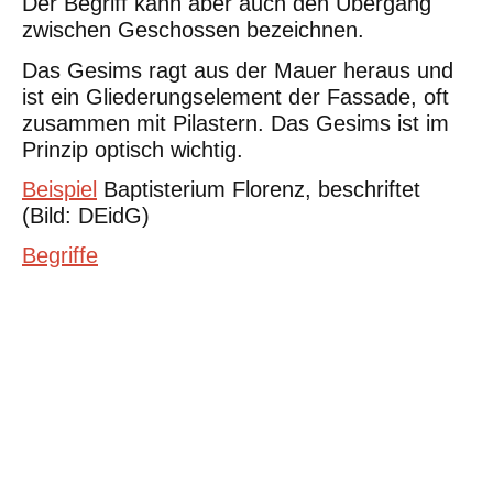
Der Begriff kann aber auch den Ü
bergang
zwischen Geschossen bezeichnen.
Das Gesims ragt aus der Mauer heraus und
ist ein Gliederungselement der Fassade, oft
zusammen mit Pilastern. Das Gesims ist im
Prinzip optisch wichtig.
Beispiel
Baptisterium Florenz, beschriftet
(Bild: DEidG)
Begriffe
©Urheberrecht. Alle Rechte vorbehalten. Druck und Nutzung der
inhaltlich unveränderten Dateien für nicht kommerzielle
Bildungszwecke z.B. in Schulen erlaubt.