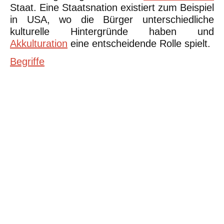
Staat. Eine Staatsnation existiert zum Beispiel
in USA, wo die Bürger unterschiedliche
kulturelle Hintergründe haben und
Akkulturation
eine entscheidende Rolle spielt.
Begriffe
©Urheberrecht. Alle Rechte vorbehalten. Druck und Nutzung der
inhaltlich unveränderten Dateien für nicht kommerzielle
Bildungszwecke z.B. in Schulen erlaubt.