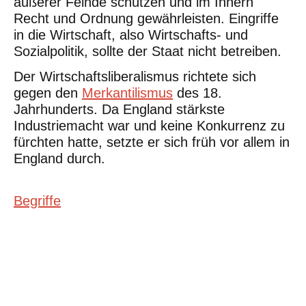
äußerer Feinde schützen und im Innern
Recht und Ordnung gewährleisten. Eingriffe
in die Wirtschaft, also Wirtschafts- und
Sozialpolitik, sollte der Staat nicht betreiben.
Der Wirtschaftsliberalismus richtete sich
gegen den
Merkantilismus
des 18.
Jahrhunderts. Da England stärkste
Industriemacht war und keine Konkurrenz zu
fürchten hatte, setzte er sich früh vor allem in
England durch.
Begriffe
©Urheberrecht. Alle Rechte vorbehalten. Druck und Nutzung der
inhaltlich unveränderten Dateien für nicht kommerzielle
Bildungszwecke z.B. in Schulen erlaubt.