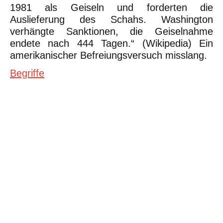
1981 als Geiseln und forderten die
Auslieferung des Schahs. Washington
verhängte Sanktionen, die Geiselnahme
endete nach 444 Tagen.“ (Wikipedia) Ein
amerikanischer Befreiungsversuch misslang.
Begriffe
©Urheberrecht. Alle Rechte vorbehalten. Druck und Nutzung der
inhaltlich unveränderten Dateien für nicht kommerzielle
Bildungszwecke z.B. in Schulen erlaubt.