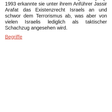
1993 erkannte sie unter ihrem Anführer Jassir
Arafat das Existenzrecht Israels an und
schwor dem Terrorismus ab, was aber von
vielen Israelis lediglich als taktischer
Schachzug angesehen wird.
Begriffe
©Urheberrecht. Alle Rechte vorbehalten. Druck und Nutzung der
inhaltlich unveränderten Dateien für nicht kommerzielle
Bildungszwecke z.B. in Schulen erlaubt.